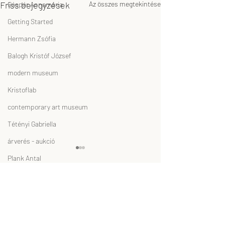
Friss bejegyzések
Az összes megtekintése
Gáspár Annamária
Getting Started
Hermann Zsófia
Balogh Kristóf József
modern museum
Kristoflab
contemporary art museum
Tétényi Gabriella
árverés - aukció
Plank Antal
GODOT Kortárs Művészeti Intézet
Nagy Kriszta x-T Tereskova
független, kortárs magánmúzeum
feLugossy László
Kol-Labor ’25
Erdei Krisztina
Hírlevél feliratkozás
-
intezet@godot.hu