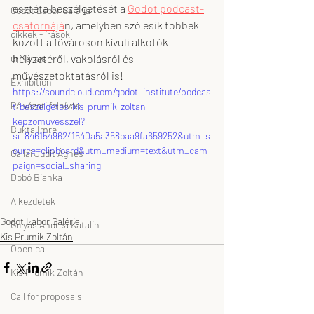
esztéta beszélgetését a 
Godot podcast-
Godot Labor Galéria
csatornájá
n, amelyben szó esik többek 
cikkek - írások
között a fővároson kívüli alkotók 
drMáriás
helyzetéről, vakolásról és 
művészetoktatásról is!
Exhibition
https://soundcloud.com/godot_institute/podcas
Pályázati felhívás
t-beszelgetes-kis-prumik-zoltan-
kepzomuvesszel?
Bukta Imre
si=84615496241640a5a368baa9fa659252&utm_s
ource=clipboard&utm_medium=text&utm_cam
Gallai Judit Ágnes
paign=social_sharing
Dobó Bianka
A kezdetek
Godot Labor Galéria
Gulyás Andrea Katalin
Kis Prumik Zoltán
Open call
Kis Prumik Zoltán
Call for proposals