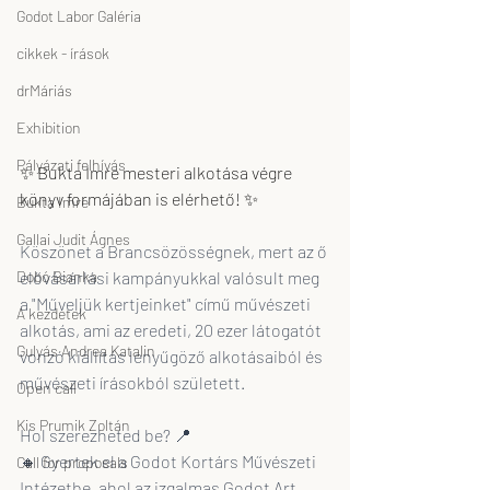
Godot Labor Galéria
cikkek - írások
drMáriás
Exhibition
Pályázati felhívás
✨ Bukta Imre mesteri alkotása végre 
könyv formájában is elérhető! ✨
Bukta Imre
Gallai Judit Ágnes
Köszönet a Brancsözösségnek, mert az ő 
Dobó Bianka
elővásárlási kampányukkal valósult meg 
a "Műveljük kertjeinket" című művészeti 
A kezdetek
alkotás, ami az eredeti, 20 ezer látogatót 
Gulyás Andrea Katalin
vonzó kiállítás lenyűgöző alkotásaiból és 
művészeti írásokból született.
Open call
Kis Prumik Zoltán
Hol szerezheted be? 📍
🔸 Gyertek el a Godot Kortárs Művészeti 
Call for proposals
Intézetbe, ahol az izgalmas Godot Art 