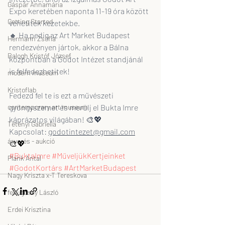
Gáspár Annamária
Expo keretében naponta 11-19 óra között 
Getting Started
vehetitek kezetekbe. 
🔸 Ha pedig az Art Market Budapest 
Hermann Zsófia
rendezvényen jártok, akkor a Bálna 
Balogh Kristóf József
központban a Godot Intézet standjánál 
is felfedezhetitek!
modern museum
Kristoflab
Fedezd fel te is ezt a művészeti 
contemporary art museum
gyöngyszemet és merülj el Bukta Imre 
káprázatos világában! 🎨💖
Tétényi Gabriella
Kapcsolat: 
godotintezet@gmail.com
árverés - aukció
🎨💖
#BuktaImre
#MűveljükKertjeinket
Plank Antal
#GodotKortárs
#ArtMarketBudapest
Nagy Kriszta x-T Tereskova
feLugossy László
Erdei Krisztina