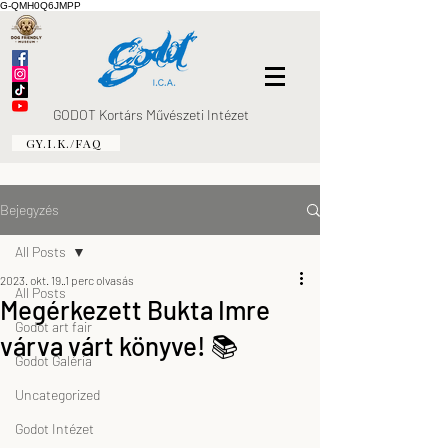
G-QMH0Q6JMPP
GODOT Kortárs Művészeti Intézet
GY.I.K./FAQ
Bejegyzés
All Posts
2023. okt. 19.
1 perc olvasás
All Posts
Megérkezett Bukta Imre
Godot art fair
várva várt könyve! 📚
Godot Galéria
Uncategorized
Godot Intézet