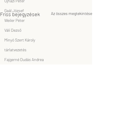
Ujházi Péter
Gaál József
Friss bejegyzések
Az összes megtekintése
Weiler Péter
Váli Dezső
Minyó Szert Károly
tárlatvezetés
Fajgerné Dudás Andrea
Szikora Tamás
efZámbó István
Banksy
video
Verebics Ágnes
GODOT Kortárs Művészeti Intézet
Godot Art EXPO
független, kortárs magánmúzeum
Éles Lóránt