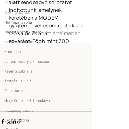
Gáspár Annamária
Getting Started
Hermann Zsófia
Balogh Kristóf József
modern museum
Kristoflab
contemporary art museum
Tétényi Gabriella
árverés - aukció
Plank Antal
Nagy Kriszta x-T Tereskova
feLugossy László
Erdei Krisztina