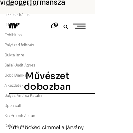
videóperformansza
Godot Labor Galéria
cikkek - írások
drMáriás
Exhibition
Pályázati felhívás
Bukta Imre
Gallai Judit Ágnes
Dobó Bianka
A kezdetek
Gulyás Andrea Katalin
Open call
Kis Prumik Zoltán
Call for proposals