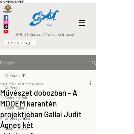
G-QMH0Q6JMPP
GODOT Kortárs Művészeti Intézet
GY.I.K./FAQ
Bejegyzés
All Posts
2021. márc. 19.
0 perc olvasás
All Posts
Művészet dobozban - A
Godot art fair
MODEM karantén
Godot Galéria
projektjéban Gallai Judit
Uncategorized
Ágnes két
Godot Intézet