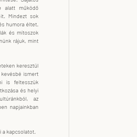
ne alatt működő 
it. Mindezt sok 
és humora éltet. 
dák és mítoszok 
nünk rájuk, mint 
eteken keresztül 
kevésbé ismert 
 is feltesszük 
kozása és helyi 
túránkból, az 
en napjainkban 
i a kapcsolatot.