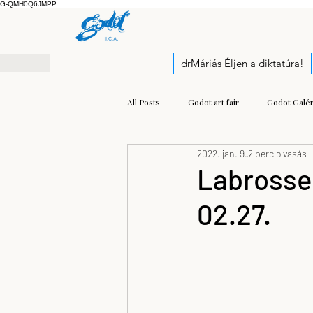
G-QMH0Q6JMPP
drMáriás Éljen a diktatúra!
All Posts
Godot art fair
Godot Galér
2022. jan. 9.
2 perc olvasás
Exhibition
Pályázati felhívás
Labrosse 
02.27.
Open call
Kis Prumik Zoltán
Balogh Kristóf József
modern mu