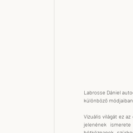
Plank Antal
Nagy Kriszta x-T Tere
Labrosse Dániel autod
különböző módjaiban 
Vizuális világát ez a
jelenének ismerete 
hétköznapok szürke