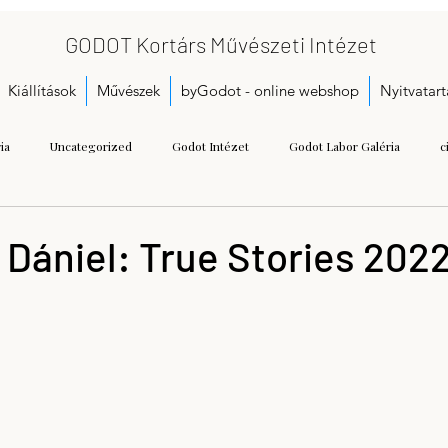
GODOT Kortárs Művészeti Intézet
Kiállítások
Művészek
byGodot - online webshop
Nyitvatart
ia
Uncategorized
Godot Intézet
Godot Labor Galéria
c
Bukta Imre
Gallai Judit Ágnes
Dobó Bianka
A kezdetek
Dániel: True Stories 2022.
Call for proposals
Gáspár Annamária
Getting Started
Herman
seum
Kristoflab
contemporary art museum
Tétényi Gabriella