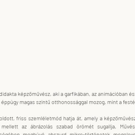
skova
feLugossy László
Erdei Krisztina
idakta képzőművész, aki a garfikában, az animációban és a
éppúgy magas szintű otthonossággal mozog, mint a festés
z oldott, friss szemléletmód hatja át, amely a képzőművés
mellett az ábrázolás szabad örömét sugallja. Művész
ségében megbúvó abszurd mikro-történetek megeleven