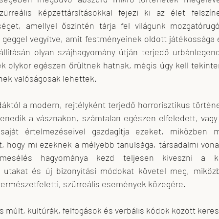
zürreális képzettársításokkal fejezi ki az élet felszí
éget, amellyel őszintén tárja fel világunk mozgatórugó
 és geggel vegyítve, amit festményeinek oldott játékossága 
állításán olyan szájhagyomány útján terjedő urbánlegen
k olykor egészen őrültnek hatnak, mégis úgy kell tekinte
nek valóságosak lehettek. 
áktól a modern, rejtélyként terjedő horrorisztikus történ
nedik a vásznakon, számtalan egészen elfeledett, vagy 
saját értelmezéseivel gazdagítja ezeket, miközben mi
 hogy mi ezeknek a mélyebb tanulsága, társadalmi vonat
tmesélés hagyománya kezd teljesen kiveszni a kul
j utakat és új bizonyítási módokat követel meg, miközb
természetfeletti, szürreális események közegére. 
s múlt, kultúrák, felfogások és verbális kódok között keres