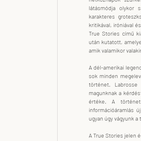
látásmódja olykor s
karakteres groteszks
kritikával, iróniával
True Stories című ki
után kutatott, amelye
amik valamikor valaki
A dél-amerikai legend
sok minden megeleve
történet. Labrosse 
magunknak a kérdést,
értéke. A történe
információáramlás ú
ugyan úgy vágyunk a 
A True Stories jelen é