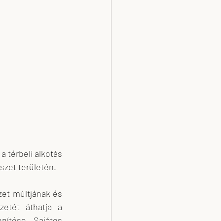
 térbeli alkotás 
zet területén. 
zet múltjának és 
etét áthatja a 
ítése. Sajátos 