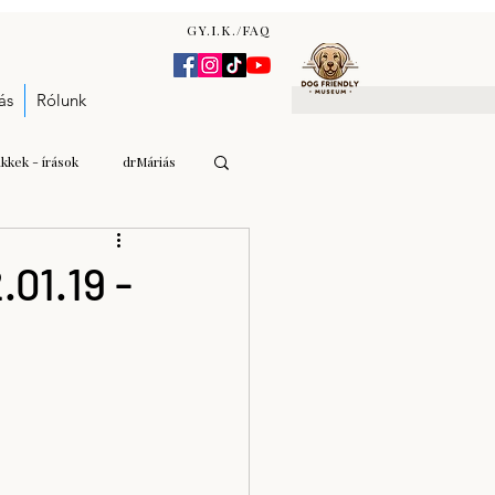
GY.I.K./FAQ
ás
Rólunk
ikkek - írások
drMáriás
Gulyás Andrea Katalin
01.19 -
n Zsófia
árverés - aukció