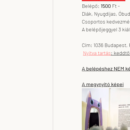
Belépő: 
1500
 Ft - 
Diák, Nyugdíjas, Óbud
Csoportos kedvezmé
A belépőjeggyel 3 kiá
Cím: 1036 Budapest, F
Nyitva tartás
: keddtő
A belépéshez NEM kér
A megynyitó képei