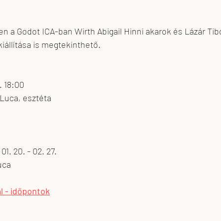
ben a Godot ICA-ban Wirth Abigail Hinni akarok és Lázár Tib
kiállítása is megtekinthető.
. 18:00
 Luca, esztéta
1. 20. - 02. 27.
uca
l - időpontok