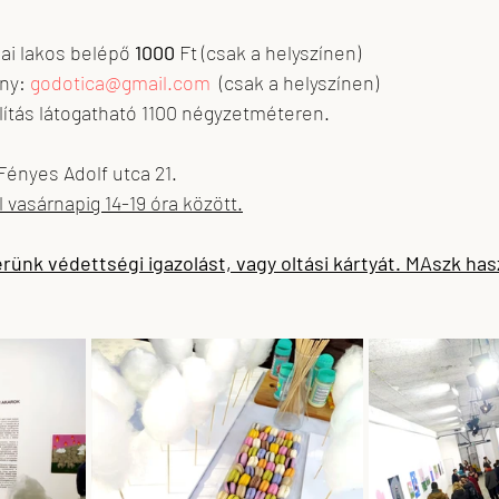
ai lakos belépő 
1000
 Ft (csak a helyszínen)
ny: 
godotica@gmail.com
  (csak a helyszínen)
llítás látogatható 1100 négyzetméteren.
ényes Adolf utca 21. 
l vasárnapig 14-19 óra között.
ünk védettségi igazolást, vagy oltási kártyát. MAszk hasz