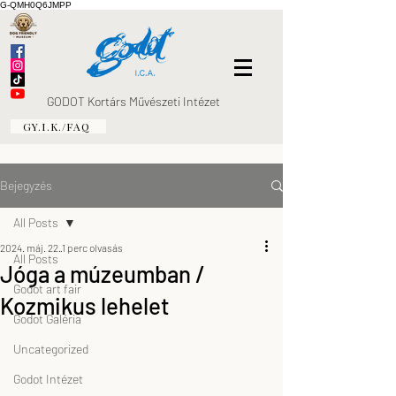
G-QMH0Q6JMPP
GODOT Kortárs Művészeti Intézet
GY.I.K./FAQ
Bejegyzés
All Posts
2024. máj. 22.
1 perc olvasás
All Posts
Jóga a múzeumban /
Godot art fair
Kozmikus lehelet
Godot Galéria
Uncategorized
Godot Intézet