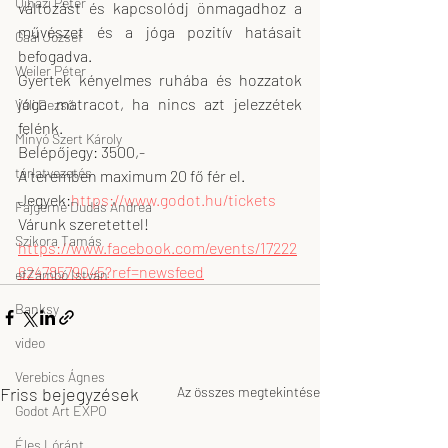
Ujházi Péter
változást és kapcsolódj önmagadhoz a 
művészet és a jóga pozitív hatásait 
Gaál József
befogadva.
Weiler Péter
Gyertek kényelmes ruhába és hozzatok 
jóga matracot, ha nincs azt jelezzétek 
Váli Dezső
felénk.
Minyó Szert Károly
Belépőjegy: 3500,-
tárlatvezetés
A teremben maximum 20 fő fér el.
Jegyek:
https://www.godot.hu/tickets
Fajgerné Dudás Andrea
Várunk szeretettel!
Szikora Tamás
https://www.facebook.com/events/17222
62478579045?ref=newsfeed
efZámbó István
Banksy
video
Verebics Ágnes
Friss bejegyzések
Az összes megtekintése
Godot Art EXPO
Éles Lóránt