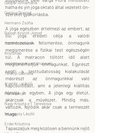
Gáspár Annamária
hatha és yin jóga oktató által vezetett ön-
Getting Started
szeretet gyakorlásba.
Hermann Zsófia
A jóga egészben értelmezi az embert, az 
Balogh Kristóf József
ősi jóga eredeti célja a valódi 
természetünk felismerése, önmagunk 
modern museum
megismerése a fizikai test egészségén 
Kristoflab
túl. A matracon töltött idő alatt 
contemporary art museum
megismerhetjük önmagunkat. Egyrészt 
segíti a testtudatosság kialakulását 
Tétényi Gabriella
másrészt az önmagunkkal való 
árverés - aukció
kapcsolódást, ami a jelenlegi kiállítás 
témája is egyben. A jóga egy életút, 
Plank Antal
akárcsak a művészet. Mindig más, 
Nagy Kriszta x-T Tereskova
változik, fejlődik akár csak a termeszét 
maga.
feLugossy László
Erdei Krisztina
Tapaszaljuk meg közösen a bennünk rejlő 