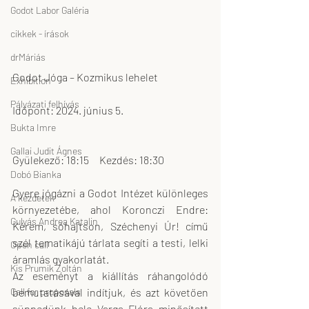
Godot Labor Galéria
cikkek - írások
drMáriás
Godot Jóga – Kozmikus lehelet
Exhibition
Pályázati felhívás
Időpont: 2024. június 5. 
Bukta Imre
Gallai Judit Ágnes
Gyülekező: 18:15     Kezdés: 18:30
Dobó Bianka
Gyere jógázni a Godot Intézet különleges 
A kezdetek
környezetébe, ahol Koronczi Endre: 
Gulyás Andrea Katalin
Kérem, sóhajtson, Széchenyi Úr! című 
szél tematikájú tárlata segíti a testi, lelki 
Open call
áramlás gyakorlatát.
Kis Prumik Zoltán
Az eseményt a kiállítás ráhangolódó 
bemutatásával indítjuk, és azt követően 
Call for proposals
süppedünk bele Varga Flóra minősített 