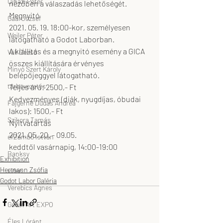
Ujházi Péter
nézőben a válaszadás lehetőségét.
Megnyitó
Gaál József
2021. 05. 19. 18:00-kor, személyesen 
Weiler Péter
látogatható a Godot Laborban.
A kiállítás és a megnyitó esemény a GICA 
Váli Dezső
összes kiállítására érvényes 
Minyó Szert Károly
belépőjeggyel látogatható.
tárlatvezetés
Teljes árú: 2500,- Ft
Kedvezményes (diák, nyugdíjas, óbudai 
Fajgerné Dudás Andrea
lakos): 1500,- Ft
Szikora Tamás
Nyitvatartás
2021. 05. 20. - 09.05.
efZámbó István
keddtől vasárnapig, 14:00-19:00
Banksy
Exhibition
Hermann Zsófia
video
Godot Labor Galéria
Verebics Ágnes
Godot Art EXPO
Éles Lóránt