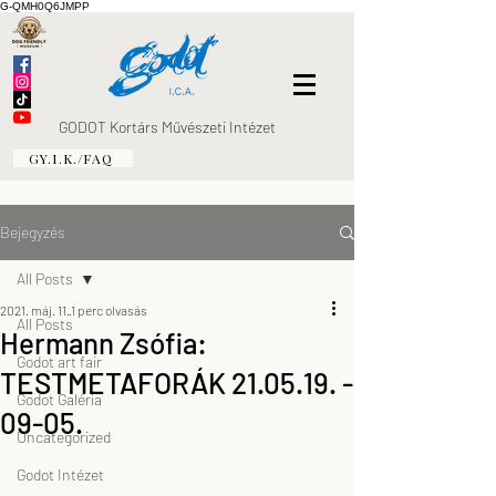
G-QMH0Q6JMPP
GODOT Kortárs Művészeti Intézet
GY.I.K./FAQ
Bejegyzés
All Posts
2021. máj. 11.
1 perc olvasás
All Posts
Hermann Zsófia:
Godot art fair
TESTMETAFORÁK 21.05.19. -
Godot Galéria
09-05.
Uncategorized
Godot Intézet