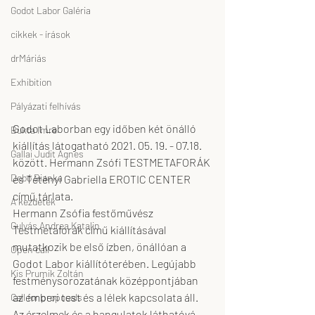
Godot Labor Galéria
cikkek - írások
drMáriás
Exhibition
Pályázati felhívás
Godot Laborban egy időben két önálló 
Bukta Imre
kiállítás látogatható 2021. 05. 19. - 07.18. 
Gallai Judit Ágnes
között. Hermann Zsófi TESTMETAFORÁK 
Dobó Bianka
és Tétényi Gabriella EROTIC CENTER 
című tárlata.
A kezdetek
Hermann Zsófia festőművész 
Gulyás Andrea Katalin
Testmetaforák című kiállításával 
mutatkozik be első ízben, önállóan a 
Open call
Godot Labor kiállítóterében. Legújabb 
Kis Prumik Zoltán
festménysorozatának középpontjában 
az emberi test és a lélek kapcsolata áll. 
Call for proposals
Az érzelmek és a hangulatok láthatóvá 