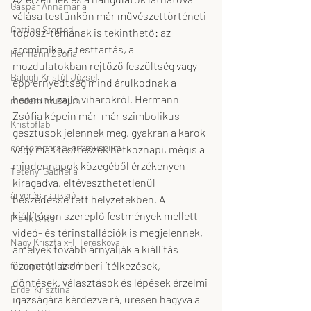
Gáspár Annamária
válása testünkön már művészettörténeti 
Getting Started
toposz-témának is tekinthető: az 
arcmimika, a testtartás, a 
Hermann Zsófia
mozdulatokban rejtőző feszültség vagy 
Balogh Kristóf József
épp ernyedtség mind árulkodnak a 
bennünk zajló viharokról. Hermann 
modern museum
Zsófia képein már-már szimbolikus 
Kristoflab
gesztusok jelennek meg, gyakran a karok 
contemporary art museum
vagy más testrészek hétköznapi, mégis a 
mindennapok közegéből érzékenyen 
Tétényi Gabriella
kiragadva, eltéveszthetetlenül 
árverés - aukció
beszédessé tett helyzetekben. A 
kiállításon szereplő festmények mellett 
Plank Antal
videó- és térinstallációk is megjelennek, 
Nagy Kriszta x-T Tereskova
amelyek tovább árnyalják a kiállítás 
üzenetét az emberi ítélkezések, 
feLugossy László
döntések, választások és lépések érzelmi 
Erdei Krisztina
igazságára kérdezve rá, üresen hagyva a 