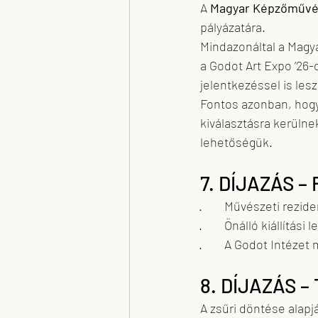
A 
Magyar Képzőművés
pályázatára.
Mindazonáltal a Magy
a Godot Art Expo ’26-
jelentkezéssel is les
Fontos azonban, hogy
kiválasztásra kerülne
lehetőségük.
7. DÍJAZÁS –
·        Művészeti rez
·        Önálló kiállí
·        A Godot Inté
8. DÍJAZÁS 
A zsűri döntése alapj