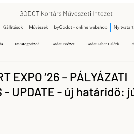
GODOT Kortárs Művészeti Intézet
Kiállítások
Művészek
byGodot - online webshop
Nyitvatart
ia
Uncategorized
Godot Intézet
Godot Labor Galéria
c
Bukta Imre
Gallai Judit Ágnes
Dobó Bianka
A kezdetek
T EXPO ’26 – PÁLYÁZATI
- UPDATE - új határidö: j
Call for proposals
Gáspár Annamária
Getting Started
Herman
seum
Kristoflab
contemporary art museum
Tétényi Gabriella