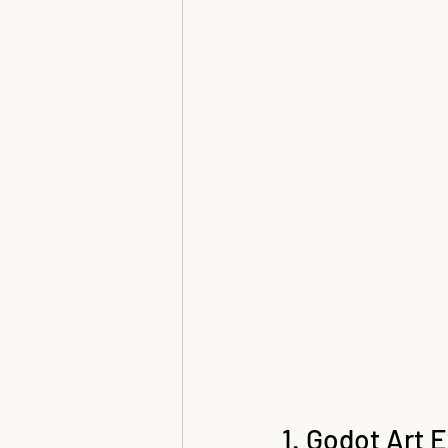
Plank Antal
Nagy Kriszta x-T Tere
1. Godot Art 