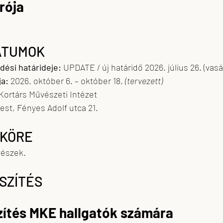
írója
ÁTUMOK
dési határideje:
 UPDATE / új határidő 2026. július 26. (vas
ja:
 2026. október 6. – október 18. 
(tervezett)
Kortárs Művészeti Intézet
est, Fényes Adolf utca 21.
 KÖRE
vészek.
ÉSZÍTÉS
zítés MKE hallgatók számára