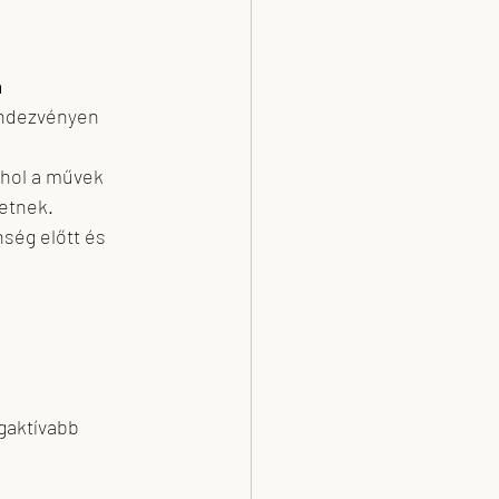
a
rendezvényen 
ahol a művek 
etnek.
ség előtt és 
egaktívabb 