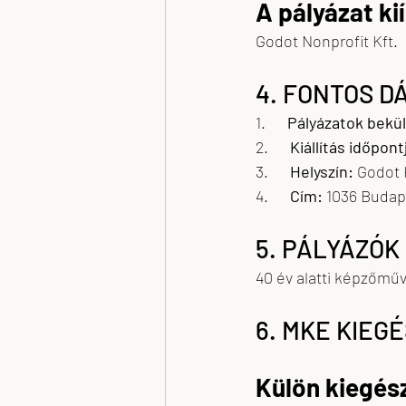
A pályázat ki
Godot Nonprofit Kft.
4. FONTOS D
1.      
Pályázatok bekül
2.      
Kiállítás időpont
3.      
Helyszín:
 Godot 
4.      
Cím:
 1036 Budap
5. PÁLYÁZÓK
40 év alatti képzőmű
6. MKE KIEG
Külön kiegés