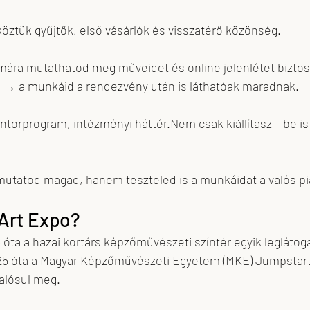
köztük gyűjtők, első vásárlók és visszatérő közönség.
ára mutathatod meg műveidet és online jelenlétet biztosí
 → a munkáid a rendezvény után is láthatóak maradnak.
ntorprogram, intézményi háttér.Nem csak kiállítasz – be is
utatod magad, hanem teszteled is a munkáidat a valós p
 Art Expo?
 óta a hazai kortárs képzőművészeti színtér egyik leglátog
5 óta a Magyar Képzőművészeti Egyetem (MKE) Jumpstart 
lósul meg.