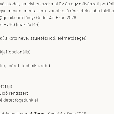
yázatodat, amelyben szakmai CV és egy művészeti portfoli
figyelmesen, mert az erre vonatkozó részletek alább találha
t@gmail.comTárgy: Godot Art Expo 2026
d + JPG (max 25 MB)
ok ( alkotó neve, születési idő, elérhetőségei)
inkjei (opcionális)
(cím, méret, technika, stb.)
tt fájlt
lküldő rendszert
llékletet fogadunk el
zat@gmail.com📌 
Tárgy:
Godot Art Expo 2026