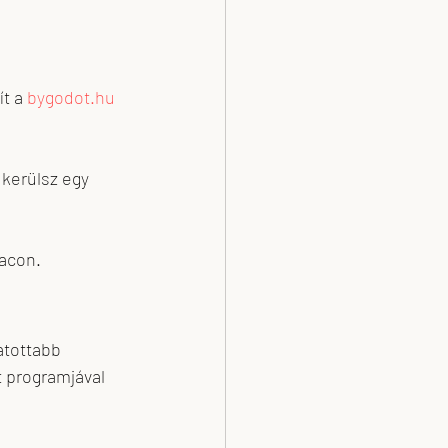
t a 
bygodot.hu
 kerülsz egy 
iacon.
atottabb 
programjával 