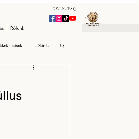
GY.I.K./FAQ
ás
Rólunk
ikkek - írások
drMáriás
Gulyás Andrea Katalin
úlius
n Zsófia
árverés - aukció