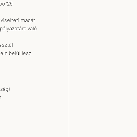
o ’26 
iselteti magát 
pályázatára való 
sztül 
in belül lesz 
szág)
n