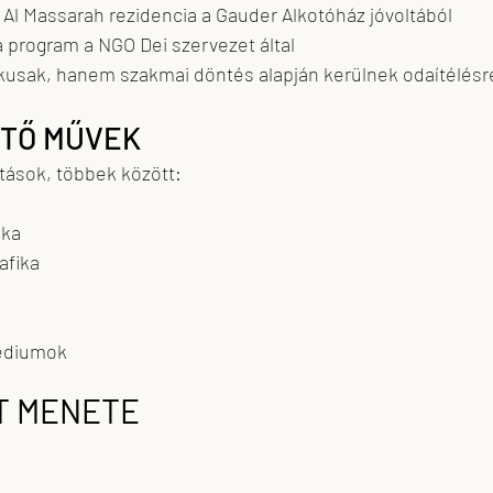
iad Al Massarah rezidencia a Gauder Alkotóház jóvoltából
ncia program a NGO Dei szervezet által
kusak, hanem szakmai döntés alapján kerülnek odaítélésr
ETŐ MŰVEK
ások, többek között:
ika
rafika
 médiumok
AT MENETE