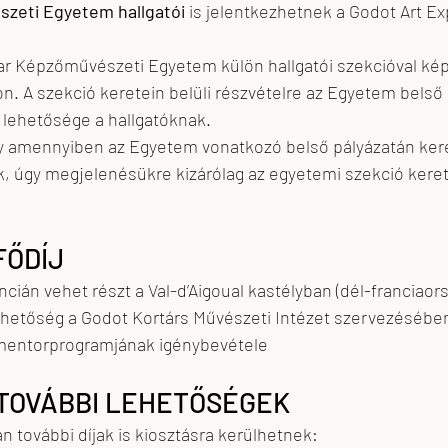
zeti Egyetem hallgatói
 is jelentkezhetnek a Godot Art Exp
ar Képzőművészeti Egyetem külön hallgatói szekcióval képv
on. A szekció keretein belüli részvételre az Egyetem belső 
z lehetősége a hallgatóknak.
 amennyiben az Egyetem vonatkozó belső pályázatán kere
k, úgy megjelenésükre kizárólag az egyetemi szekció kerete
 FŐDÍJ
idencián vehet részt a Val-d’Aigoual kastélyban (dél-franciaor
tási lehetőség a Godot Kortárs Művészeti Intézet szervezésébe
zet mentorprogramjának igénybevétele
– TOVÁBBI LEHETŐSÉGEK
án további díjak is kiosztásra kerülhetnek: