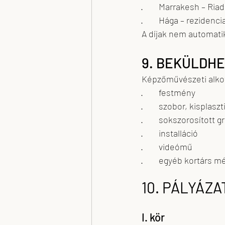
·        Marrakesh – R
·        Hága – rezide
A díjak nem automati
9. BEKÜLDH
Képzőművészeti alkot
·        festmény
·        szobor, kisplaszt
·        sokszorosított g
·        installáció
·        videómű
·        egyéb kortárs
10. PÁLYÁZ
I. kör