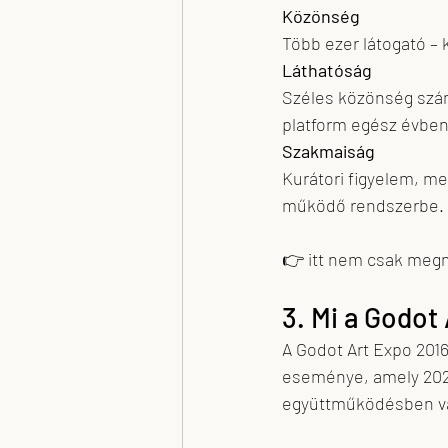
Közönség
Több ezer látogató – 
Láthatóság
Széles közönség szám
platform egész évben
Szakmaiság
Kurátori figyelem, me
működő rendszerbe.
👉 itt nem csak megm
3. Mi a Godot
A Godot Art Expo 2016
eseménye, amely 202
együttműködésben va