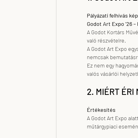
Pályázati felhívás 
Godot Art Expo ’26 – 
A Godot Kortárs Művés
való részvételre.
A Godot Art Expo egys
nemcsak bemutatásra
Ez nem egy hagyomány
valós vásárlói helyze
2. MIÉRT ÉR
Értékesítés
A Godot Art Expo alatt
műtárgypiaci esemén