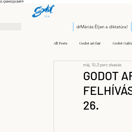
G-QMH0Q6JMPP
drMáriás Éljen a diktatúra!
All Posts
Godot art fair
Godot Galér
máj. 10.
3 perc olvasás
Exhibition
Pályázati felhívás
GODOT AR
FELHÍVÁS 
Open call
Kis Prumik Zoltán
26.
Balogh Kristóf József
modern mu