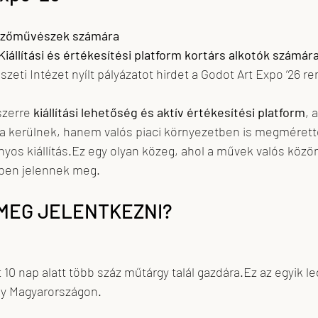
képzőművészek számára
Kiállítási és értékesítési platform kortárs alkotók számár
zeti Intézet nyílt pályázatot hirdet a Godot Art Expo ’26 
zerre 
kiállítási lehetőség és aktív értékesítési platform
, 
 kerülnek, hanem valós piaci környezetben is megmérett
os kiállítás.Ez egy olyan közeg, ahol a művek valós közön
tben jelennek meg.
I MEG JELENTKEZNI?
 10 nap alatt több száz műtárgy talál gazdára.Ez az egyik l
y Magyarországon.