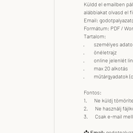
Küldd el emailben pál
alábbiakat olvasd el 
Email: godotpalyaza
Formátum: PDF / Wor
Tartalom:
·        személyes adat
·        önéletrajz
·        online jelenlét l
·        max 20 alkotás
·        műtárgyadatok 
Fontos:
1.      Ne küldj tömöríte
2.      Ne használj fáj
3.      Csak e-mail me
📩 
Email:
 godotpalya