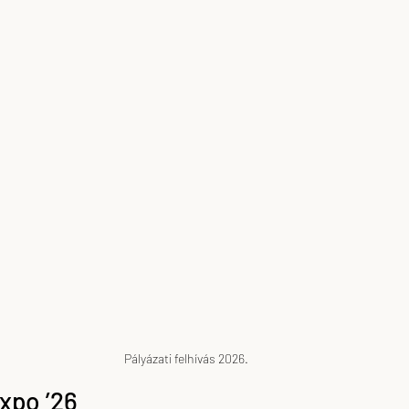
skova
feLugossy László
Erdei Krisztina
Pályázati felhívás 2026.
Expo ’26