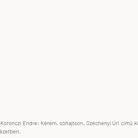
skova
feLugossy László
Erdei Krisztina
Koronczi Endre: Kérem, sóhajtson, Széchenyi Úr! című kiál
tézetben.