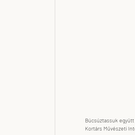
Plank Antal
Nagy Kriszta x-T Tere
Búcsúztassuk együtt 
Kortárs Művészeti In