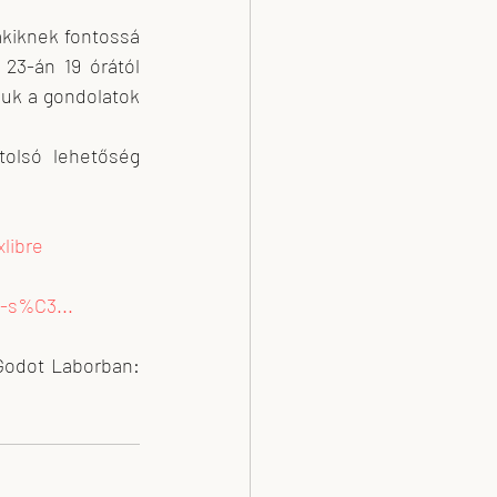
akiknek fontossá 
23-án 19 órától 
juk a gondolatok 
utolsó lehetőség 
libre
m-s%C3
...
A belépőjeggyel a helyszínen látogatható az it's fine - a tehetetlen kiállítás a Godot Laborban: 