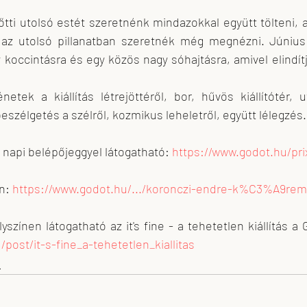
lőtti utolsó estét szeretnénk mindazokkal együtt tölteni, 
y az utolsó pillanatban szeretnék még megnézni. Június 
koccintásra és egy közös nagy sóhajtásra, amivel elindít
netek a kiállítás létrejöttéről, bor, hűvös kiállítótér, 
beszélgetés a szélről, kozmikus leheletről, együtt lélegzés.
napi belépőjeggyel látogatható: 
https://www.godot.hu/prix
n: 
https://www.godot.hu/.../koronczi-endre-k%C3%A9re
post/it-s-fine_a-tehetetlen_kiallitas
n