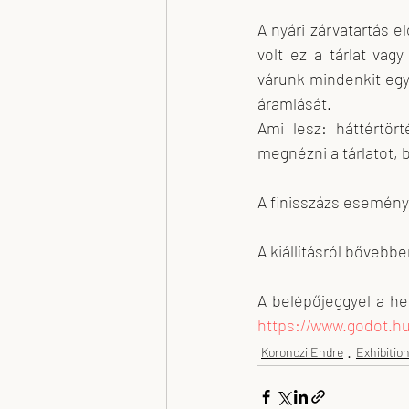
A nyári zárvatartás e
volt ez a tárlat vag
várunk mindenkit egy 
áramlását.
Ami lesz: háttértörté
megnézni a tárlatot, 
A finisszázs esemény 
A kiállításról bővebbe
https://www.godot.hu/
Koronczi Endre
Exhibitio