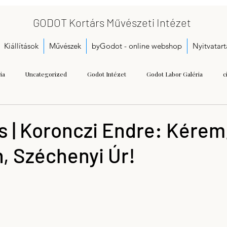
GODOT Kortárs Művészeti Intézet
Kiállítások
Művészek
byGodot - online webshop
Nyitvatart
ia
Uncategorized
Godot Intézet
Godot Labor Galéria
c
Bukta Imre
Gallai Judit Ágnes
Dobó Bianka
A kezdetek
s | Koronczi Endre: Kérem
, Széchenyi Úr!
Call for proposals
Gáspár Annamária
Getting Started
Herman
seum
Kristoflab
contemporary art museum
Tétényi Gabriella