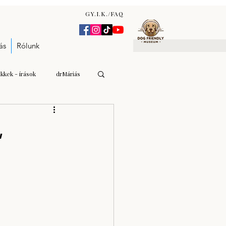
GY.I.K./FAQ
ás
Rólunk
ikkek - írások
drMáriás
Gulyás Andrea Katalin
,
n Zsófia
árverés - aukció