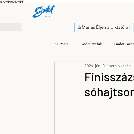
G-QMH0Q6JMPP
drMáriás Éljen a diktatúra!
All Posts
Godot art fair
Godot Galér
2024. jún. 9.
1 perc olvasás
Exhibition
Pályázati felhívás
Finisszáz
sóhajtson
Open call
Kis Prumik Zoltán
Balogh Kristóf József
modern mu