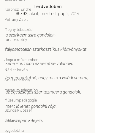
Térdvédőben
Koronczi Endre
95×92, akril, merített papír, 2014
Petrány Zsolt
Megnyitóbeszéd
a szarkazmusra gondolok,
tárlatvezetéy
folyamatosan szarkasztikus kiáltványokat
Tárlatvezetés
Jóga a múzeumban
kéne írni, talán ez vezetne valahova
Nádler István
és megmutatná, hogy mi is a valódi semmi,
Szikszai Károly
museum education
az egészséges szarkazmusra gondolok,
Múzeumpedagógia
mert jó lehet gondolni rája,
Szurcsik József
ami szépen kifejezi, 
drMáriás
bygodot.hu