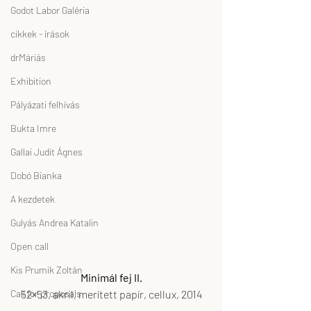
Godot Labor Galéria
cikkek - írások
drMáriás
Exhibition
Pályázati felhívás
Bukta Imre
Gallai Judit Ágnes
Dobó Bianka
A kezdetek
Gulyás Andrea Katalin
Open call
Kis Prumik Zoltán
Minimál fej II.
52×53, akril, merített papír, cellux, 2014
Call for proposals