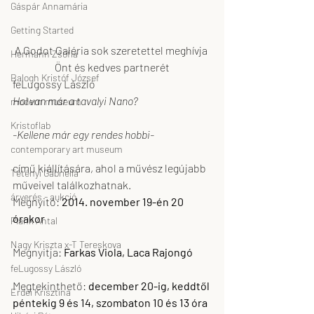
Gáspár Annamária
Getting Started
A Godot Galéria sok szeretettel meghívja 
Hermann Zsófia
Önt és kedves partnerét
Balogh Kristóf József
feLugossy László
Hol van már a tavalyi Nano? 
modern museum
Kristoflab
-Kellene már egy rendes hobbi-
contemporary art museum
című kiállítására, ahol a művész legújabb 
Tétényi Gabriella
műveivel találkozhatnak.
árverés - aukció
Megnyitó: 
2014. november 19-én 20 
órakor
Plank Antal
Nagy Kriszta x-T Tereskova
Megnyitja: 
Farkas Viola, Laca Rajongó
feLugossy László
Megtekinthető: 
december 20-ig, keddtől 
Erdei Krisztina
péntekig 9 és 14, szombaton 10 és 13 óra 