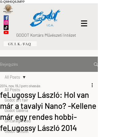
G-QMH0Q6JMPP
GODOT Kortárs Művészeti Intézet
GY.I.K./FAQ
Bejegyzés
All Posts
2014. nov. 19.
1 perc olvasás
All Posts
feLugossy László: Hol van
Godot art fair
már a tavalyi Nano? -Kellene
Godot Galéria
már egy rendes hobbi-
Uncategorized
feLugossy László 2014
Godot Intézet