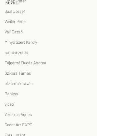
Ujházi Péter
között
Gaál József
Weiler Péter
Váli Dezső
Minyó Szert Károly
tárlatvezetés
Fajgerné Dudás Andrea
Szikora Tamás
efZámbó István
Banksy
video
Verebics Ágnes
Godot Art EXPO
Éles Lóránt