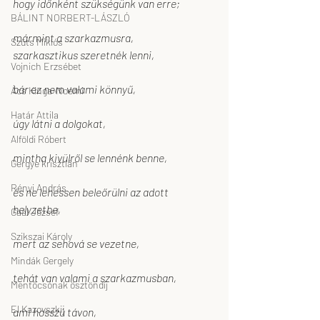
hogy időnként szükségünk van erre;
BÁLINT NORBERT-LÁSZLÓ
mármint a szarkazmusra,
Szüts Miklós
szarkasztikus szeretnék lenni,
Vojnich Erzsébet
bár ez nem valami könnyű,
Ács Kinga-Noémi
Határ Attila
úgy látni a dolgokat,
Alföldi Róbert
mintha kivülről se lennénk benne,
Gergye krisztián
Rényi András
és ne lehessen beleőrülni az adott 
helyzetbe,
Gaál József
Szikszai Károly
mert az sehová se vezetne,
Mindák Gergely
tehát van valami a szarkazmusban,
Mentőcsónak ösztöndíj
El Kazovszkij
ami hosszú távon,