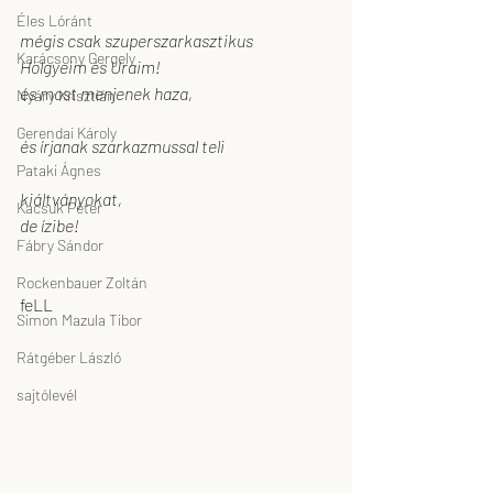
Éles Lóránt
mégis csak szuperszarkasztikus
Karácsony Gergely
Hölgyeim és Uraim!
és most menjenek haza,
Nyáry Krisztián
Gerendai Károly
és írjanak szarkazmussal teli
Pataki Ágnes
kiáltványokat,
Kacsuk Péter
de ízibe!
Fábry Sándor
Rockenbauer Zoltán
feLL
Simon Mazula Tibor
Rátgéber László
sajtólevél