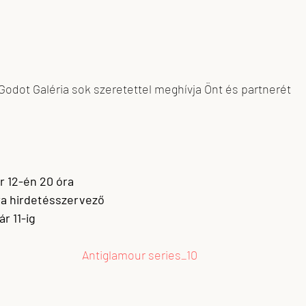
Godot Galéria sok szeretettel meghívja Önt és partnerét
r 12-én 20 óra
a hirdetésszervező
ár 11-ig
Antiglamour series_10