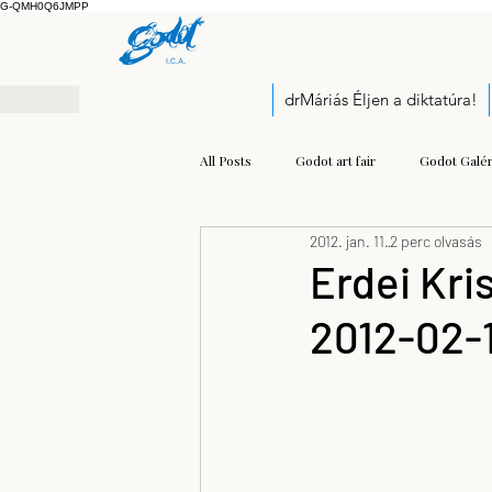
G-QMH0Q6JMPP
drMáriás Éljen a diktatúra!
All Posts
Godot art fair
Godot Galér
2012. jan. 11.
2 perc olvasás
Exhibition
Pályázati felhívás
Erdei Kri
2012-02-1
Open call
Kis Prumik Zoltán
Balogh Kristóf József
modern mu