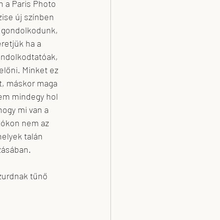
 a Paris Photo 
zise új színben 
n gondolkodunk, 
etjük ha a 
ondolkodtatóak, 
lőni. Minket ez 
st, máskor maga 
em mindegy hol 
hogy mi van a 
otókon nem az 
elyek talán 
zásában.
szurdnak tűnő 