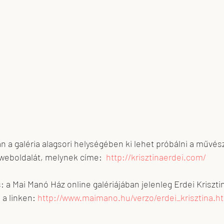
án a galéria alagsori helységében ki lehet próbálni a művés
weboldalát, melynek címe:  
http://krisztinaerdei.com/
: a Mai Manó Ház online galériájában jelenleg Erdei Kriszti
a linken: 
http://www.maimano.hu/verzo/erdei_krisztina.h