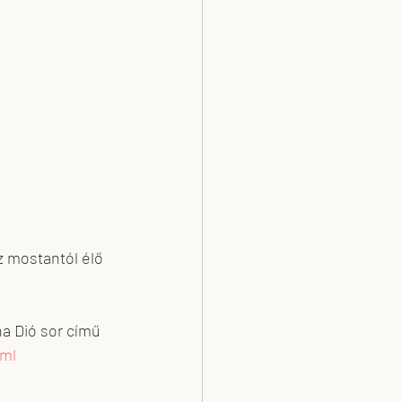
z mostantól élő 
na Dió sor című 
tml