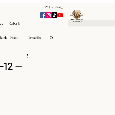
GY.I.K./FAQ
ás
Rólunk
ikkek - írások
drMáriás
Gulyás Andrea Katalin
-12 —
n Zsófia
árverés - aukció