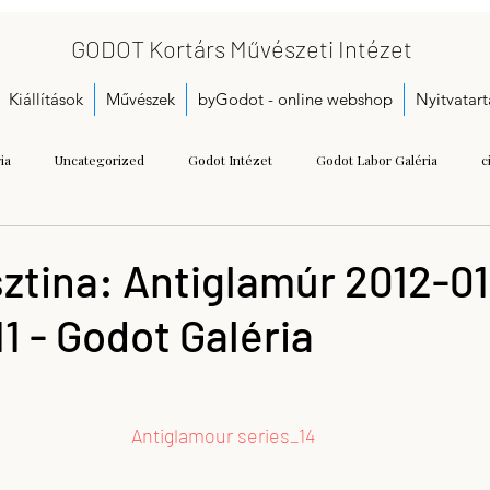
GODOT Kortárs Művészeti Intézet
Kiállítások
Művészek
byGodot - online webshop
Nyitvatart
ia
Uncategorized
Godot Intézet
Godot Labor Galéria
c
Bukta Imre
Gallai Judit Ágnes
Dobó Bianka
A kezdetek
sztina: Antiglamúr 2012-01
1 - Godot Galéria
Call for proposals
Gáspár Annamária
Getting Started
Herman
seum
Kristoflab
contemporary art museum
Tétényi Gabriella
Antiglamour series_14