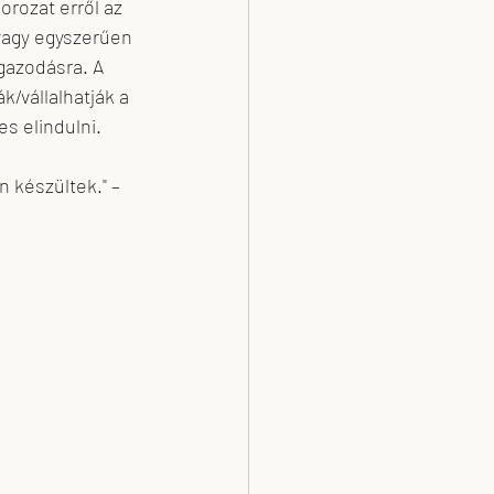
rozat erről az 
vagy egyszerűen 
gazodásra. A 
k/vállalhatják a 
s elindulni.
készültek." – 