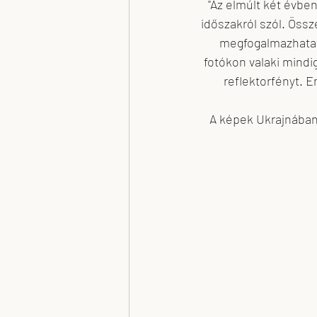
"Az elmúlt két évbe
időszakról szól. Öss
megfogalmazhatatla
fotókon valaki mindig
reflektorfényt. 
A képek Ukrajnában