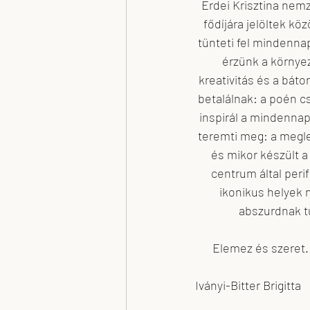
Erdei Krisztina nem
fődíjára jelöltek kö
tünteti fel mindenna
érzünk a környe
kreativitás és a báto
betalálnak: a poén c
inspirál a mindennap
teremti meg: a megl
és mikor készült a
centrum által peri
ikonikus helyek n
abszurdnak t
Elemez és szeret. 
Iványi-Bitter Brigitta