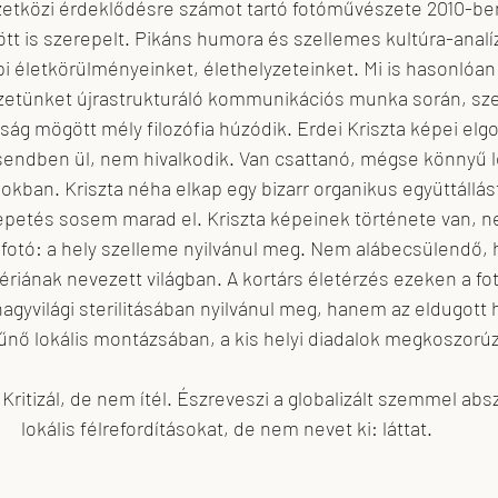
zetközi érdeklődésre számot tartó fotóművészete 2010-ben
zött is szerepelt. Pikáns humora és szellemes kultúra-analí
pi életkörülményeinket, élethelyzeteinket. Mi is hasonlóa
zetünket újrastrukturáló kommunikációs munka során, szer
rság mögött mély filozófia húzódik. Erdei Kriszta képei elg
sendben ül, nem hivalkodik. Van csattanó, mégse könnyű le
okban. Kriszta néha elkap egy bizarr organikus együttállá
epetés sosem marad el. Kriszta képeinek története van, n
 fotó: a hely szelleme nyilvánul meg. Nem alábecsülendő, 
fériának nevezett világban. A kortárs életérzés ezeken a f
agyvilági sterilitásában nyilvánul meg, hanem az eldugott h
űnő lokális montázsában, a kis helyi diadalok megkoszorú
Kritizál, de nem ítél. Észreveszi a globalizált szemmel ab
lokális félrefordításokat, de nem nevet ki: láttat.