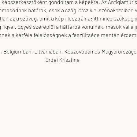
n képszerkesztőként gondoltam a képekre. Az Antiglamúr so
zemosódnak határok, csak a szög látszik a  szénakazalban 
n az a szöveg, amit a kép illusztrálna: itt nincs szükség i
 figyel. Egyes szereplői a háttérbe vonulnak, mások vállaljá
Ennek a kétféle felelősségnek a feszültsége mentén érdeme
, Belgiumban, Litvániában, Koszovóban és Magyarországon 
Erdei Krisztina