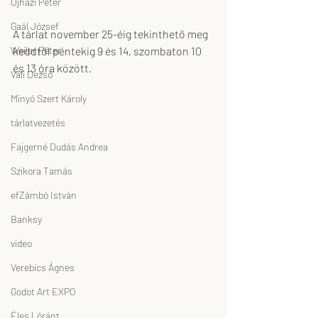
Ujházi Péter
Gaál József
A tárlat november 25-éig tekinthető meg 
keddtől péntekig 9 és 14, szombaton 10 
Weiler Péter
és 13 óra között.
Váli Dezső
Minyó Szert Károly
tárlatvezetés
Fajgerné Dudás Andrea
Szikora Tamás
efZámbó István
Banksy
video
Verebics Ágnes
Godot Art EXPO
Éles Lóránt