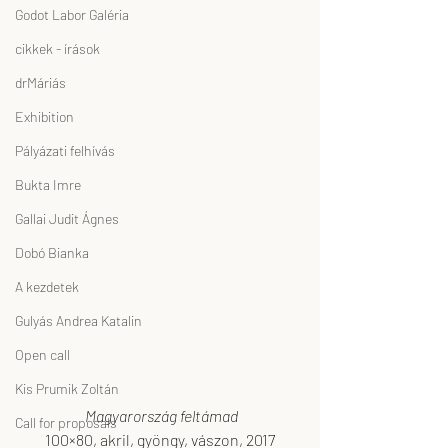
Godot Labor Galéria
cikkek - írások
drMáriás
Exhibition
Pályázati felhívás
Bukta Imre
Gallai Judit Ágnes
Dobó Bianka
A kezdetek
Gulyás Andrea Katalin
Open call
Kis Prumik Zoltán
Magyarország feltámad
Call for proposals
100×80, akril, gyöngy, vászon, 2017