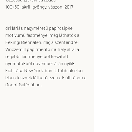
100×80, akril, gyöngy, vászon, 2017
drMáriás nagyméretű papírcsipke 
motívumú festményei még láthatók a 
Pekingi Biennálén, míg a szentendrei 
Vinczemill papírmerítő műhely által a 
régebbi festményeiből készített 
nyomatokból november 3-án nyílik 
kiállítása New York-ban. Utóbbiak első 
ízben lesznek látható ezen a kiállításon a 
Godot Galériában.