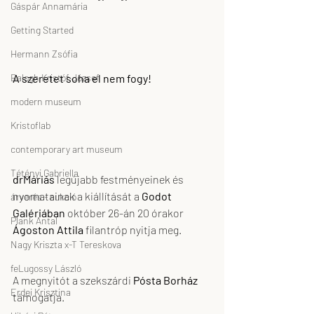
Gáspár Annamária
Getting Started
Hermann Zsófia
A szeretet soha el nem fogy!
Balogh Kristóf József
modern museum
Kristoflab
contemporary art museum
Tétényi Gabriella
drMáriás
 legújabb festményeinek és 
nyomatainak a kiállítását a 
Godot 
árverés - aukció
Galériában
 október 26-án 20 órakor 
Plank Antal
Ágoston Attila
 filantróp nyitja meg.
Nagy Kriszta x-T Tereskova
feLugossy László
A megnyitót a szekszárdi 
Pósta Borház
Erdei Krisztina
támogatja.