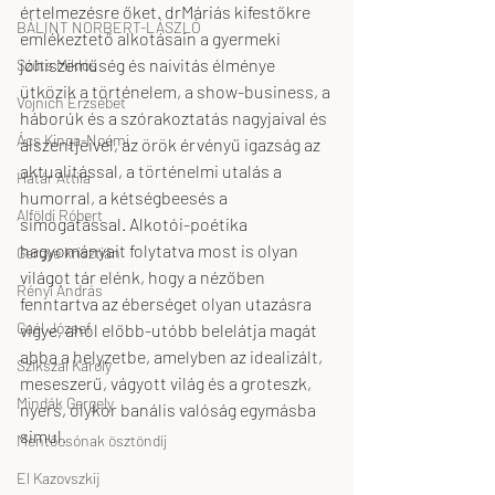
értelmezésre őket. drMáriás kifestőkre 
BÁLINT NORBERT-LÁSZLÓ
emlékeztető alkotásain a gyermeki 
jóhiszeműség és naivitás élménye 
Szüts Miklós
ütközik a történelem, a show-business, a 
Vojnich Erzsébet
háborúk és a szórakoztatás nagyjaival és 
Ács Kinga-Noémi
álszentjeivel, az örök érvényű igazság az 
aktualitással, a történelmi utalás a 
Határ Attila
humorral, a kétségbeesés a 
Alföldi Róbert
simogatással. Alkotói-poétika 
hagyományait folytatva most is olyan 
Gergye krisztián
világot tár elénk, hogy a nézőben 
Rényi András
fenntartva az éberséget olyan utazásra 
Gaál József
vigye, ahol előbb-utóbb belelátja magát 
abba a helyzetbe, amelyben az idealizált, 
Szikszai Károly
meseszerű, vágyott világ és a groteszk, 
Mindák Gergely
nyers, olykor banális valóság egymásba 
simul.
Mentőcsónak ösztöndíj
El Kazovszkij