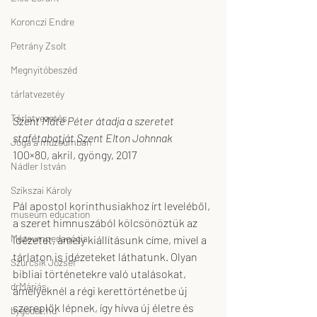
Koronczi Endre
Petrány Zsolt
Megnyitóbeszéd
tárlatvezetéy
Tárlatvezetés
Szent Máté Péter átadja a szeretet 
stafétabotját Szent Elton Johnnak
Jóga a múzeumban
100×80, akril, gyöngy, 2017
Nádler István
Szikszai Károly
Pál apostol korinthusiakhoz írt leveléből, 
museum education
a szeret himnuszából kölcsönöztük az 
Múzeumpedagógia
idézetet, amely kiállításunk címe, mivel a 
tárlaton is idézeteket láthatunk. Olyan 
Szurcsik József
bibliai történetekre való utalásokat, 
drMáriás
amelyeknél a régi kerettörténetbe új 
szereplők lépnek, így hívva új életre és 
bygodot.hu