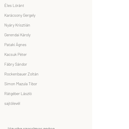
Éles Lóránt
Karácsony Gergely
Nyáry Krisztián
Gerendai Károly
Pataki Ágnes
Kacsuk Péter
Fábry Sándor
Rockenbauer Zoltán
Simon Mazula Tibor
Rátgéber László
sajtólevél
Jézusba szerelmes apáca