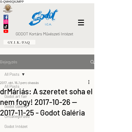
G-QMH0Q6JMPP
GODOT Kortárs Művészeti Intézet
GY.I.K./FAQ
Bejegyzés
All Posts
2017. okt. 16.
1 perc olvasás
All Posts
drMáriás: A szeretet soha el
Godot art fair
nem fogy! 2017-10-26 —
Godot Galéria
2017-11-25 - Godot Galéria
Uncategorized
Godot Intézet