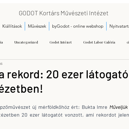
GODOT Kortárs Művészeti Intézet
Kiállítások
Művészek
byGodot - online webshop
Nyitvatart
ia
Uncategorized
Godot Intézet
Godot Labor Galéria
c
ás
Bukta Imre
Gallai Judit Ágnes
Dobó Bianka
A kezdetek
a rekord: 20 ezer látogató
tézetben!
Call for proposals
Gáspár Annamária
Getting Started
Herman
pzőművészet új mérföldkőhöz ért: Bukta Imre 
Műveljük 
seum
Kristoflab
contemporary art museum
Tétényi Gabriella
ntézetben 20 ezer látogatót vonzott, ami rekordot jelent