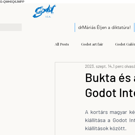
G-QMH0Q6JMPP
drMáriás Éljen a diktatúra!
All Posts
Godot art fair
Godot Galér
2023. szept. 14.
1 perc olvas
Exhibition
Pályázati felhívás
Bukta és 
Godot In
Open call
Kis Prumik Zoltán
A kortárs magyar ké
Balogh Kristóf József
modern mu
kiállítása a Godot I
kiállítások között.