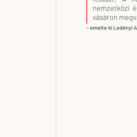
nemzetközi ér
vásáron megval
– emelte ki Ledényi At