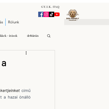
GY.I.K./FAQ
ás
Rólunk
ikkek - írások
drMáriás
Gulyás Andrea Katalin
 a
n Zsófia
kertjeinket
 című 
árverés - aukció
 a hazai önálló 