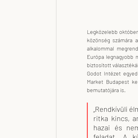
Legközelebb október 
közönség számára a B
alkalommal megrend
Európa legnagyobb műv
biztosított választék
Godot Intézet egyedü
Market Budapest ker
bemutatójára is.
„Rendkívüli é
ritka kincs, 
hazai és nem
feladat. A k