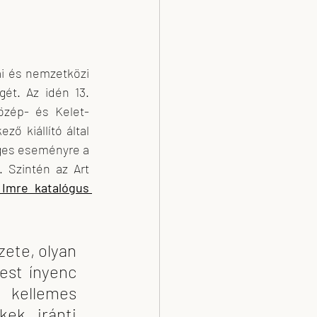
i és nemzetközi 
ét. Az idén 13. 
özép- és Kelet-
ő kiállító által 
eges eseményre a 
 Szintén az Art 
Bukta Imre katalógus 
ete, olyan 
st ínyenc 
 kellemes 
ek iránti 