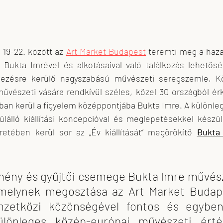
19-22. között az 
Art Market Budapest
 teremti meg a haza
ukta Imrével és alkotásaival való találkozás lehetőség
ezésre kerülő nagyszabású művészeti seregszemle, K
észeti vására rendkívül széles, közel 30 országból érkez
ában kerül a figyelem középpontjába Bukta Imre. A különl
lálló kiállítási koncepcióval és meglepetésekkel készül.
etében kerül sor az „Év kiállítását” megörökítő 
lmény és gyűjtői csemege Bukta Imre művész
amelynek megosztása az Art Market Budape
zetközi közönségével fontos és egyben
ülönleges közép-európai művészeti érték