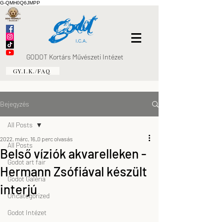
G-QMH0Q6JMPP
GODOT Kortárs Művészeti Intézet
GY.I.K./FAQ
Bejegyzés
All Posts
2022. márc. 16.
0 perc olvasás
All Posts
Belső víziók akvarelleken -
Godot art fair
Hermann Zsófiával készült
Godot Galéria
interjú
Uncategorized
Godot Intézet