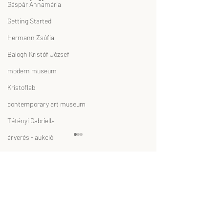
Gáspár Annamária
Getting Started
Hermann Zsófia
Balogh Kristóf József
modern museum
Kristoflab
contemporary art museum
Tétényi Gabriella
árverés - aukció
Plank Antal
GODOT Kortárs Művészeti Intézet
Nagy Kriszta x-T Tereskova
független, kortárs magánmúzeum
feLugossy László
Hírlevél feliratkozás
-
intezet@godot.hu
Erdei Krisztina
drMáriás Éljen a diktatúra!
Amikor kicsinek 