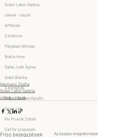
Godot Labor Galéria
cikkek - írások
drMáriás
Exhibition
Pályázati felhívás
Bukta Imre
Gallai Judit Ágnes
Dobó Bianka
Hermann Zsófia
A kezdetek
Godot Labor Galéria
cikkek - írások
Gulyás Andrea Katalin
Open call
Kis Prumik Zoltán
Call for proposals
Friss bejegyzések
Az összes megtekintése