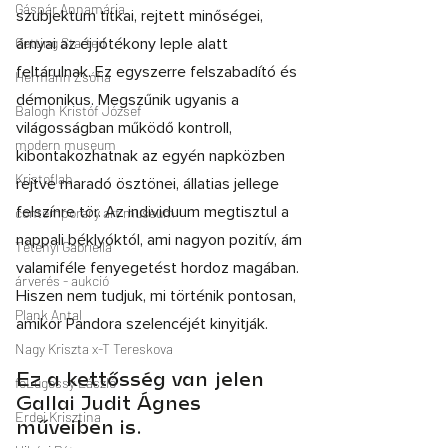
Gáspár Annamária
Getting Started
Hermann Zsófia
Balogh Kristóf József
modern museum
Kristoflab
contemporary art museum
Tétényi Gabriella
árverés - aukció
Plank Antal
Nagy Kriszta x-T Tereskova
feLugossy László
Erdei Krisztina