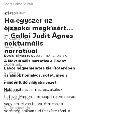
Godot Labor Galéria
cikkek - írások
drMáriás
Exhibition
Pályázati felhívás
Bukta Imre
Gallai Judit Ágnes
Dobó Bianka
A kezdetek
Gulyás Andrea Katalin
Open call
Kis Prumik Zoltán
Call for proposals