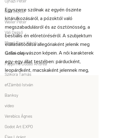
Ujházi Péter
Gaál József
Weiler Péter
Váli Dezső
Minyó Szert Károly
tárlatvezetés
Fajgerné Dudás Andrea
Szikora Tamás
efZámbó István
Banksy
video
Verebics Ágnes
Godot Art EXPO
Éles Lóránt