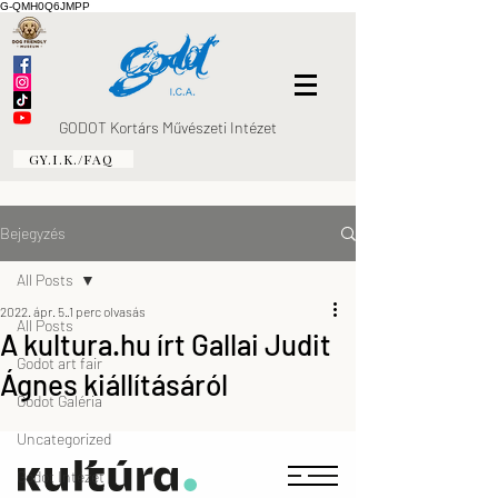
G-QMH0Q6JMPP
GODOT Kortárs Művészeti Intézet
GY.I.K./FAQ
Bejegyzés
All Posts
2022. ápr. 5.
1 perc olvasás
All Posts
A kultura.hu írt Gallai Judit
Godot art fair
Ágnes kiállításáról
Godot Galéria
Uncategorized
Godot Intézet