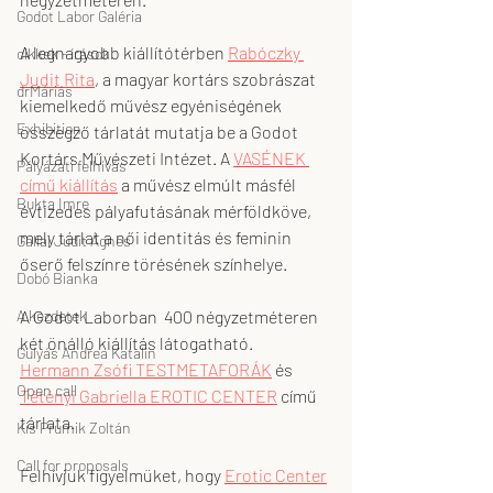
Godot Labor Galéria
A legnagyobb kiállítótérben 
Rabóczky 
cikkek - írások
Judit Rita
, a magyar kortárs szobrászat 
drMáriás
kiemelkedő művész egyéniségének 
Exhibition
összegző tárlatát mutatja be a Godot 
Kortárs Művészeti Intézet. A 
VASÉNEK 
Pályázati felhívás
című kiállítás
 a művész elmúlt másfél 
Bukta Imre
évtizedes pályafutásának mérföldköve, 
mely tárlat a női identitás és feminin 
Gallai Judit Ágnes
őserő felszínre törésének színhelye.
Dobó Bianka
A kezdetek
A Godot Laborban  400 négyzetméteren 
két önálló kiállítás látogatható.
Gulyás Andrea Katalin
Hermann Zsófi TESTMETAFORÁK
 és 
Open call
Tétényi Gabriella EROTIC CENTER
 című 
tárlata.
Kis Prumik Zoltán
Call for proposals
Felhívjuk figyelmüket, hogy 
Erotic Center