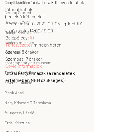
című kiállításunkat csak 18 éven felüliek 
Gáspár Annamária
látogathatják. 
Getting Started
(legfelső két emelet)
Hermann Zsófia
Megtekinthető  2021. 09. 05- ig. keddtől 
vasárnapig, 14:00-19:00
Balogh Kristóf József
Belépőjegy: 
itt
modern museum
Tárlatvezetés 
minden héten
Szerda 18 órakor
Kristoflab
Szombat 17 órakor
contemporary art museum
Covid információk
Tétényi Gabriella
Oltási kártya, maszk  (a rendeletek 
értelmében NEM szükséges)
árverés - aukció
Plank Antal
Nagy Kriszta x-T Tereskova
feLugossy László
Erdei Krisztina