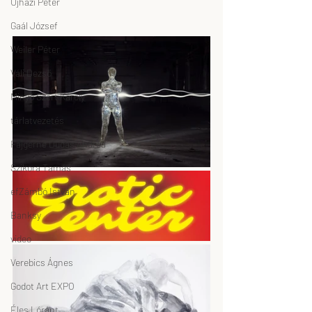
Ujházi Péter
Gaál József
Weiler Péter
Váli Dezső
Minyó Szert Károly
tárlatvezetés
Fajgerné Dudás Andrea
Szikora Tamás
efZámbó István
Banksy
video
Verebics Ágnes
Godot Art EXPO
Éles Lóránt