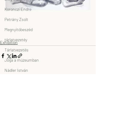
Koronczi Endre
Petrány Zsolt
Megnyitóbeszéd
tárlatvezetéy
Exhibition
Tárlatvezetés
Jóga a múzeumban
Nádler István
Friss bejegyzések
Az összes megtekintése
Szikszai Károly
museum education
Múzeumpedagógia
Szurcsik József
drMáriás
bygodot.hu