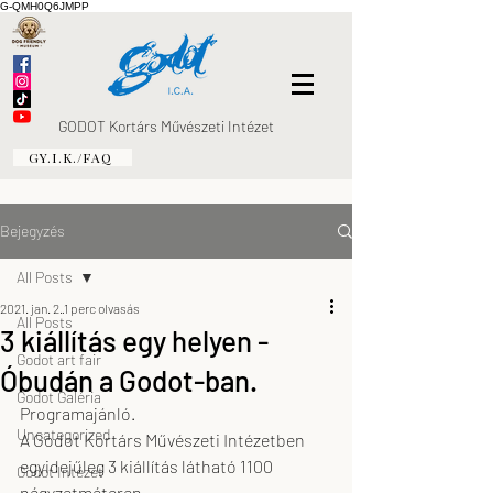
G-QMH0Q6JMPP
GODOT Kortárs Művészeti Intézet
GY.I.K./FAQ
Bejegyzés
All Posts
2021. jan. 2.
1 perc olvasás
All Posts
3 kiállítás egy helyen -
Godot art fair
Óbudán a Godot-ban.
Godot Galéria
Programajánló.
Uncategorized
A Godot Kortárs Művészeti Intézetben 
egyidejűleg 3 kiállítás látható 1100 
Godot Intézet
négyzetméteren.