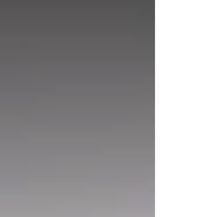
aktív értékesítési platform, ahol a művek nemcsak
bemutatásra kerülnek, hanem valós piaci
környezetben is megmérettetnek. Ez nem egy
hagyományos kiáll