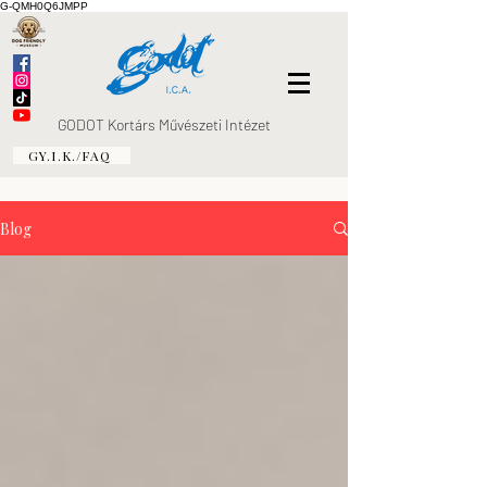
G-QMH0Q6JMPP
GODOT Kortárs Művészeti Intézet
GY.I.K./FAQ
Blog