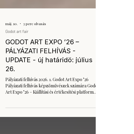
máj. 10.
3 perc olvasás
Godot art fair
GODOT ART EXPO ’26 –
PÁLYÁZATI FELHÍVÁS -
UPDATE - új határidö: július
26.
Pályázati felhívás 2026. 1. Godot Art Expo ’26
Pályázati felhívás képzőművészek számára Godot
Art Expo ’26 – Kiállítási és értékesítési platform
kortárs alkotók számára A Godot Kortárs
Művészeti Intézet nyílt pályázatot hirdet a Godot
Art Expo ’26 rendezvényen való részvételre. A
Godot Art Expo egyszerre kiállítási lehetőség és