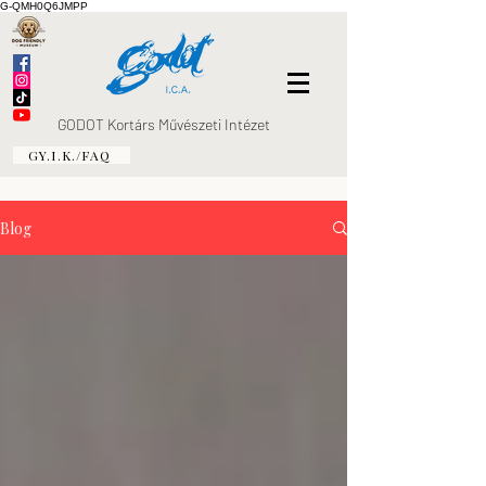
G-QMH0Q6JMPP
GODOT Kortárs Művészeti Intézet
GY.I.K./FAQ
Blog