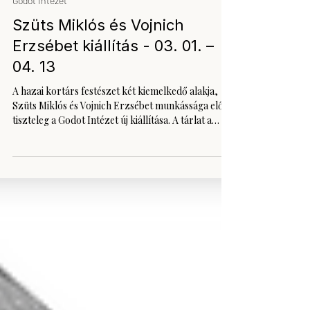
2025. febr. 7.
2 perc olvasás
Godot Intézet
Szüts Miklós és Vojnich
Erzsébet kiállítás - 03. 01. –
04. 13
A hazai kortárs festészet két kiemelkedő alakja,
Szüts Miklós és Vojnich Erzsébet munkássága előtt
tiszteleg a Godot Intézet új kiállítása. A tárlat a
legendás festőházaspár életművének második
felére, a rendszerváltást követő művekre
fókuszál, a monumentális olaj-vászon
festményektől a kisebb méretű akvarellekig. A
metafizikus festészeti hagyományra építő
műalkotások egy csendes, sejtelmes világba
invitálják a látogatót. Utcák, épületbelsők,
homályba vesző utak labiritusába