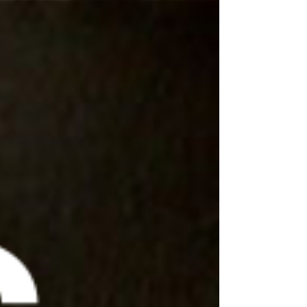
mutatja be az elmúlt év termését, betekintést
engedve a látogatóknak az alkotókat foglalkoztató
legbensőbb témákba. A megszokott módon - a
többmédiumúságot