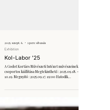
2025. szept. 6.
1 perc olvasás
Exhibition
Kol-Labor ’25
A Godot Kortárs Művészeti Intézet művészeinek
csoportos kiállítása Megtekinthető : 2025.09.18. -
10.19. Megnyitó : 2025.09.17. 19:00 Hatodik
alkalommal nyílik meg a Godot Intézet
művészeinek legaktuálisabb munkáit bemutató
kiállítás a ‘Labor’ épület három szintjén, 300 m²-
en. A tárlat idén hat művész szemszögén keresztül