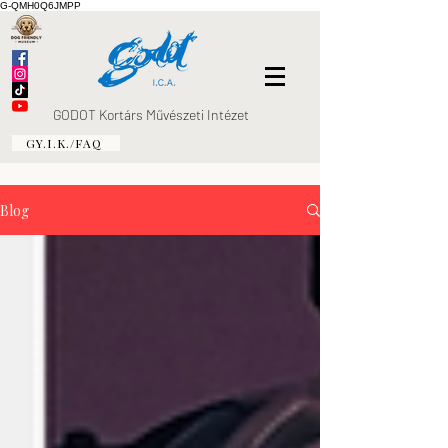
G-QMH0Q6JMPP
GODOT Kortárs Művészeti Intézet
GY.I.K./FAQ
Blog