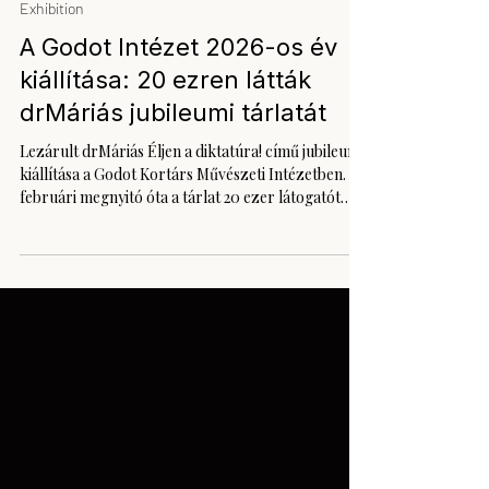
jún. 16.
2 perc olvasás
Exhibition
A Godot Intézet 2026-os év
kiállítása: 20 ezren látták
drMáriás jubileumi tárlatát
Lezárult drMáriás Éljen a diktatúra! című jubileumi
kiállítása a Godot Kortárs Művészeti Intézetben. A
februári megnyitó óta a tárlat 20 ezer látogatót
vonzott, a művész személyes tárlatvezetései
rendre teltházzal zajlottak, és az azonos című
albumból mintegy 1500 példány talált gazdára.
Nem túlzás azt mondani: ez volt a Godot év
kiállítása. A drMáriás-tárlat nem egyszerűen
sikeres kiállítás volt, hanem olyan közös kulturális
élmény, amely hónapokon át élő beszédtéma
maradt.