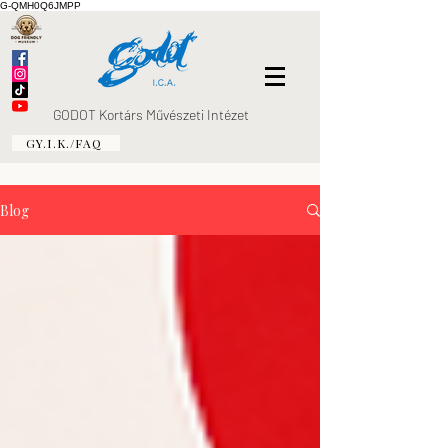
G-QMH0Q6JMPP
GODOT Kortárs Művészeti Intézet
GY.I.K./FAQ
Blog