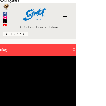
G-QMH0Q6JMPP
GODOT Kortárs Művészeti Intézet
GY.I.K./FAQ
Blog