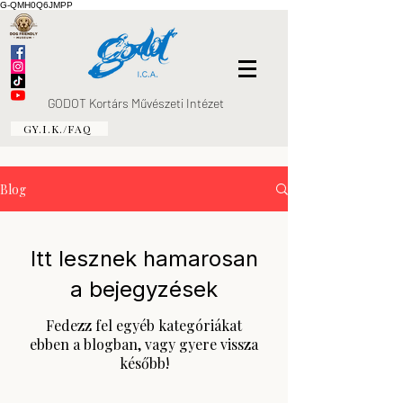
G-QMH0Q6JMPP
GODOT Kortárs Művészeti Intézet
GY.I.K./FAQ
Blog
Itt lesznek hamarosan
a bejegyzések
Fedezz fel egyéb kategóriákat
ebben a blogban, vagy gyere vissza
később!