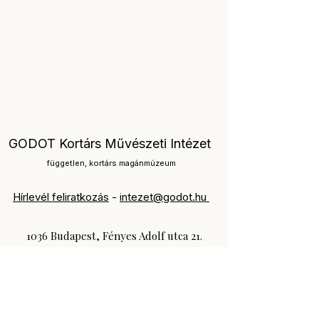
GODOT Kortárs Művészeti Intézet
független, kortárs magánmúzeum
Hírlevél feliratkozás
-
intezet@godot.hu
1036 Budapest, Fényes Adolf utca 21.
+36309416966
Art Expo
/
Az év Kiallítása.hu
Mutargy Expo
/
LÁTOGATÓI SZABÁLYZAT
/
Gyakran
ismételt kérdések