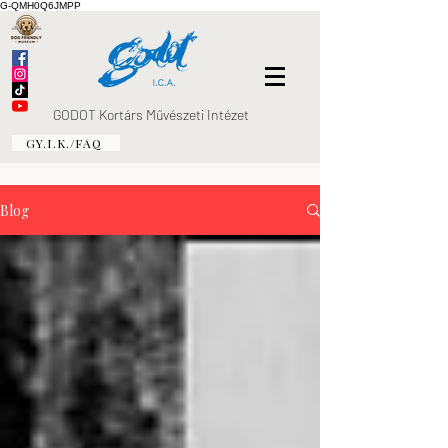
G-QMH0Q6JMPP
GODOT Kortárs Művészeti Intézet
GY.I.K./FAQ
Blog