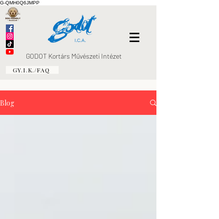
G-QMH0Q6JMPP
GODOT Kortárs Művészeti Intézet
GY.I.K./FAQ
Blog