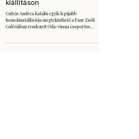
Gulyás Andrea Katalin az
'Oda-vissza' szlovén-magyar
kiállításon
Gulyás Andrea Katalin egyik legújabb
homokinstallációja megtekinthető a Faur Zsófi
Galériában rendezett Oda-vissza csoportos
kiállítás...