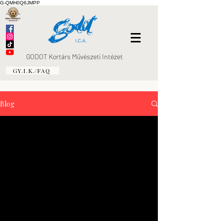
G-QMH0Q6JMPP
GODOT Kortárs Művészeti Intézet
GY.I.K./FAQ
Blog